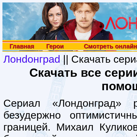
Главная
Герои
Смотреть онлайн
Лонdонграd
|| Скачать сер
Скачать все сери
помо
Сериал «Лондонград» 
безудержно оптимистич
границей. Михаил Кулико