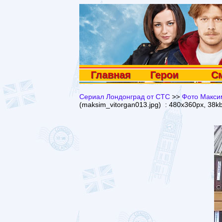
Главная
Герои
С
Сериал Лондонград от СТС
>>
Фото Максим
(maksim_vitorgan013.jpg) : 480x360px, 38k