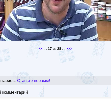
<<
::
::
>>>
17
из
28
нтариев.
Станьте первым!
й комментарий