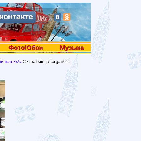
Фото/Обои
Музыка
ай наших!»
>> maksim_vitorgan013