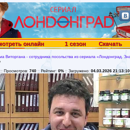
мотреть онлайн
1 сезон
Скачать
а Виторгана - сотрудника посольства из сериала «Лондонград. Зн
b
:: Просмотров:
740
:: Рейтинг:
0%
:: Загружено:
04.03.2026 21:13:10