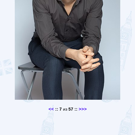
<<
::
::
>>>
7
из
57