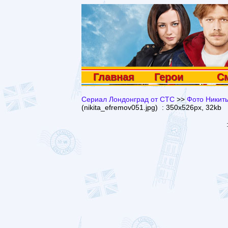
Главная
Герои
С
Сериал Лондонград от СТС
>>
Фото Никит
(nikita_efremov051.jpg) : 350x526px, 32kb