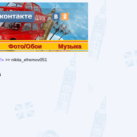
Фото/Обои
Музыка
!»
>> nikita_efremov051
6